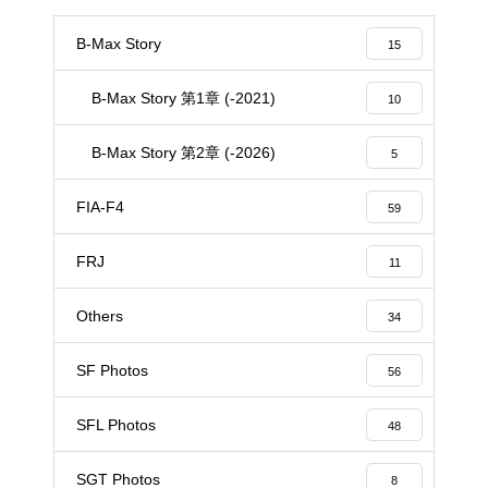
B-Max Story
15
B-Max Story 第1章 (-2021)
10
B-Max Story 第2章 (-2026)
5
FIA-F4
59
FRJ
11
Others
34
SF Photos
56
SFL Photos
48
SGT Photos
8