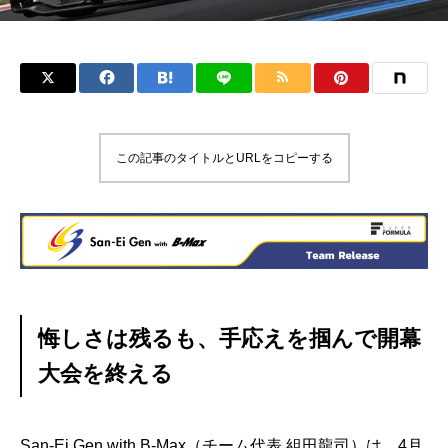
この記事のタイトルとURLをコピーする
悔しさは残るも、手応えを掴んで開幕
大会を終える
San-Ei Gen with B-Max（チーム代表 組田龍司）は、4月