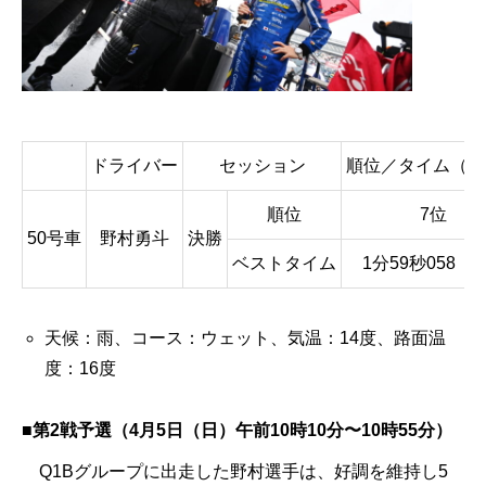
ドライバー
セッション
順位／タイム（順
順位
7位
50号車
野村勇斗
決勝
ベストタイム
1分59秒058（ 
天候：雨、コース：ウェット、気温：14度、路面温
度：16度
■第2戦予選（4月5日（日）午前10時10分〜10時55分）
Q1Bグループに出走した野村選手は、好調を維持し5