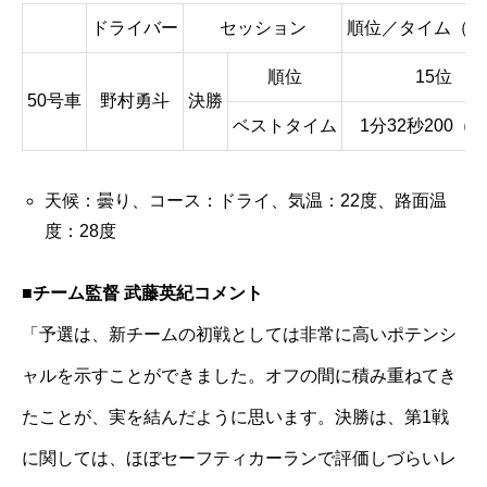
ドライバー
セッション
順位／タイム（順
順位
15位
50号車
野村勇斗
決勝
ベストタイム
1分32秒200（1
天候：曇り、コース：ドライ、気温：22度、路面温
度：28度
■チーム監督 武藤英紀コメント
「予選は、新チームの初戦としては非常に高いポテンシ
ャルを示すことができました。オフの間に積み重ねてき
たことが、実を結んだように思います。決勝は、第1戦
に関しては、ほぼセーフティカーランで評価しづらいレ